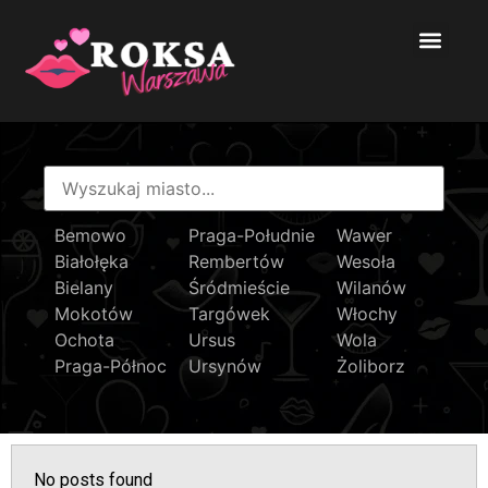
Bemowo
Praga-Południe
Wawer
Białołęka
Rembertów
Wesoła
Bielany
Śródmieście
Wilanów
Mokotów
Targówek
Włochy
Ochota
Ursus
Wola
Praga-Północ
Ursynów
Żoliborz
No posts found