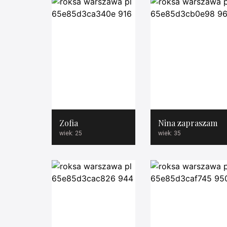
Zofia
Nina zapraszam
wiek: 25
wiek: 35