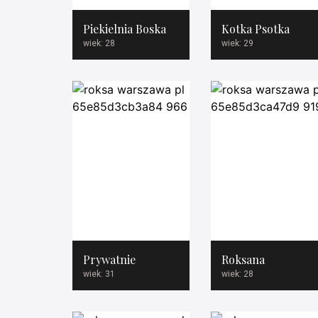
Piekielnia Boska
Kotka Psotka
wiek: 28
wiek: 29
Prywatnie
Roksana
wiek: 31
wiek: 28