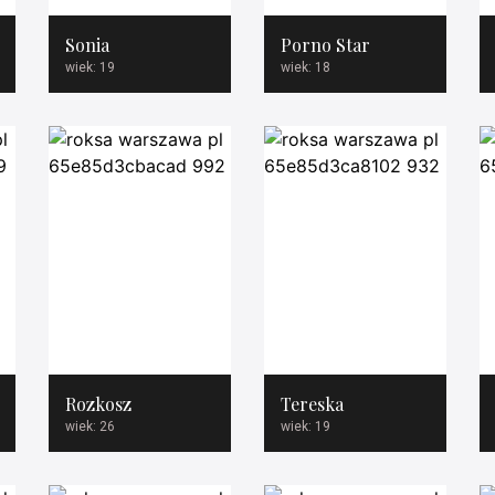
Sonia
Porno Star
wiek: 19
wiek: 18
Rozkosz
Tereska
wiek: 26
wiek: 19