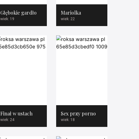
Głębokie gardło
Mariolka
wiek: 19
wiek: 22
Finał w ustach
Sex przy porno
wiek: 24
wiek: 18