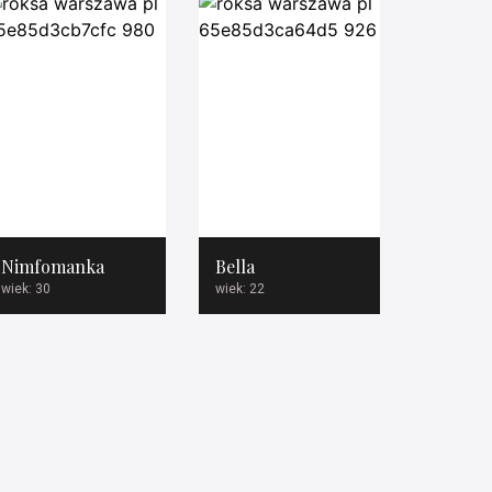
Nimfomanka
Bella
wiek: 30
wiek: 22