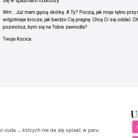
się w spazmach rozkoszy.
Wrrr… Już mam gęsią skórkę. A Ty? Poczuj, jak moje tętno przys
wilgotnieje krocze, jak bardzo Cię pragnę. Chcę Ci się oddać. C
pozwolisz, bym się na Tobie zawiodła?
Twoja Kocica
U
bi cuda ... których nie da się opisać w paru