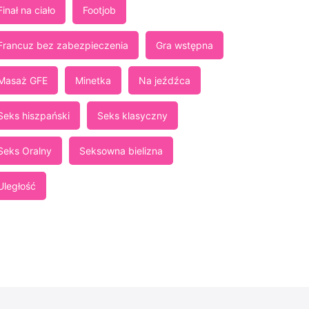
Finał na ciało
Footjob
Francuz bez zabezpieczenia
Gra wstępna
Masaż GFE
Minetka
Na jeźdźca
Seks hiszpański
Seks klasyczny
Seks Oralny
Seksowna bielizna
Uległość