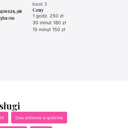
biust: 3
Ceny
piesza, jak
1 godz. 250 zł
hyba nie
30 minut 180 zł
15 minut 150 zł
sługi
69
Dwa zbliżenia w godzinie