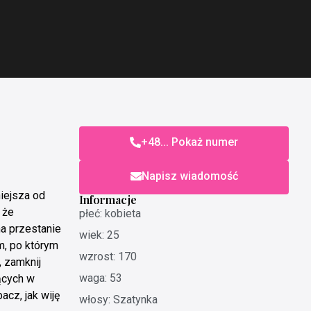
+48... Pokaż numer
Napisz wiadomość
niejsza od
Informacje
 że
płeć: kobieta
a przestanie
wiek: 25
m, po którym
wzrost: 170
, zamknij
waga: 53
zących w
acz, jak wiję
włosy: Szatynka