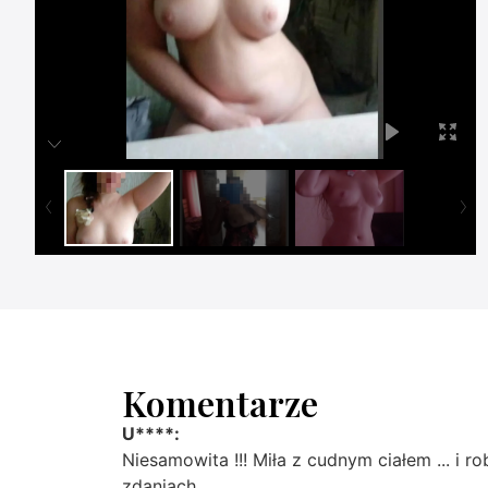
Komentarze
U****:
Niesamowita !!! Miła z cudnym ciałem ... i ro
zdaniach....