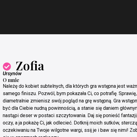
Zofia
Ursynów
O mnie
Należę do kobiet subtelnych, dla których gra wstępna jest waż
samego finiszu. Pozwól, bym pokazała Ci, co potrafię. Sprawię,
diametralnie zmienisz swój pogląd na grę wstępną. Gra wstępn
być dla Ciebie nudną powinnością, a stanie się daniem główny
nastąpi deser w postaci szczytowania. Daj się ponieść fantazji
oczy, a ja pokażę Ci, jak odlecieć. Dotknij moich sutków, sterc
oczekiwaniu na Twoje wilgotne wargi, ssij je i baw się nimi! Zob