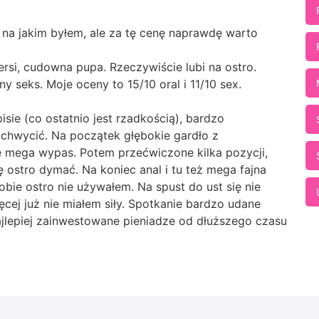
e na jakim byłem, ale za tę cenę naprawdę warto
iersi, cudowna pupa. Rzeczywiście lubi na ostro.
y seks. Moje oceny to 15/10 oral i 11/10 sex.
sie (co ostatnio jest rzadkością), bardzo
o chwycić. Na początek głębokie gardło z
e mega wypas. Potem przećwiczone kilka pozycji,
 ostro dymać. Na koniec anal i tu też mega fajna
bie ostro nie używałem. Na spust do ust się nie
ej już nie miałem siły. Spotkanie bardzo udane
ajlepiej zainwestowane pieniadze od dłuższego czasu