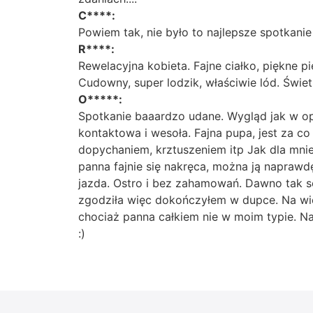
C****:
Powiem tak, nie było to najlepsze spotkani
R****:
Rewelacyjna kobieta. Fajne ciałko, piękne p
Cudowny, super lodzik, właściwie lód. Świetn
O*****:
Spotkanie baaardzo udane. Wygląd jak w opi
kontaktowa i wesoła. Fajna pupa, jest za c
dopychaniem, krztuszeniem itp Jak dla mni
panna fajnie się nakręca, można ją naprawdę
jazda. Ostro i bez zahamowań. Dawno tak so
zgodziła więc dokończyłem w dupce. Na więc
chociaż panna całkiem nie w moim typie. N
:)