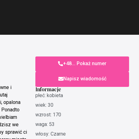
+48... Pokaż numer
Napisz wiadomość
owne i
Informacje
utaj
płeć: kobieta
i, opalona
wiek: 30
. Ponadto
wzrost: 170
wielbiam
waga: 53
odzisz we
by sprawić ci
włosy: Czarne