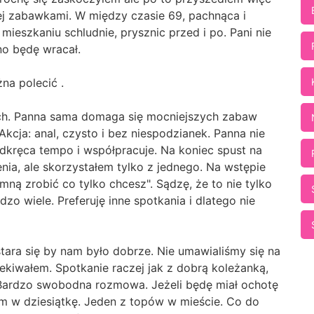
j zabawkami. W między czasie 69, pachnąca i
ieszkaniu schludnie, prysznic przed i po. Pani nie
no będę wracał.
na polecić .
ach. Panna sama domaga się mocniejszych zabaw
Akcja: anal, czysto i bez niespodzianek. Panna nie
dkręca tempo i współpracuje. Na koniec spust na
nia, ale skorzystałem tylko z jednego. Na wstępie
ną zrobić co tylko chcesz". Sądzę, że to nie tylko
zo wiele. Preferuję inne spotkania i dlatego nie
tara się by nam było dobrze. Nie umawialiśmy się na
ekiwałem. Spotkanie raczej jak z dobrą koleżanką,
 Bardzo swobodna rozmowa. Jeżeli będę miał ochotę
łem w dziesiątkę. Jeden z topów w mieście. Co do