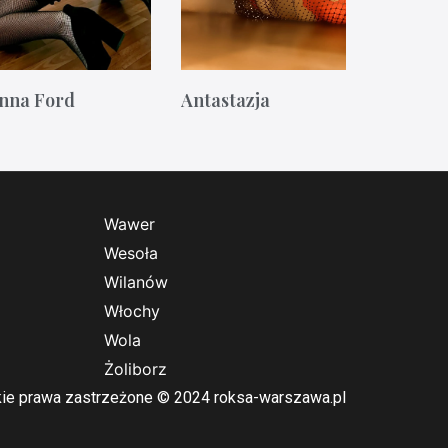
nna Ford
Antastazja
Wawer
Wesoła
Wilanów
Włochy
Wola
Żoliborz
ie prawa zastrzeżone © 2024 roksa-warszawa.pl