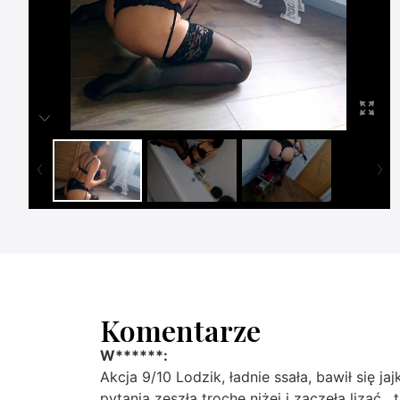
Komentarze
W******:
Akcja 9/10 Lodzik, ładnie ssała, bawił się ja
pytania zeszła trochę niżej i zaczęła lizać 