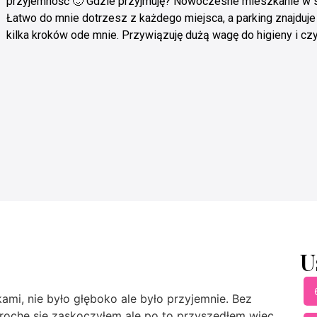
przyjemność 🙂 Gdzie przyjmuję? Nowoczesne mieszkanie w s
Łatwo do mnie dotrzesz z każdego miejsca, a parking znajduje 
kilka kroków ode mnie. Przywiązuję dużą wagę do higieny i czy
U
jkami, nie było głęboko ale było przyjemnie. Bez
, trochę się zaskoczyłem ale po to przyszedłem więc