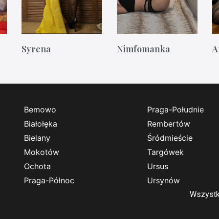
Syrena
Nimfomanka
A
Bemowo
Praga-Południe
Białołęka
Rembertów
Bielany
Śródmieście
Mokotów
Targówek
Ochota
Ursus
Praga-Północ
Ursynów
Wszystk