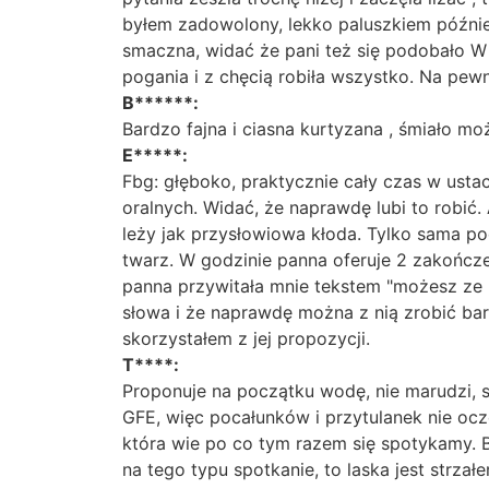
byłem zadowolony, lekko paluszkiem późnie
smaczna, widać że pani też się podobało W m
pogania i z chęcią robiła wszystko. Na pew
B******:
Bardzo fajna i ciasna kurtyzana , śmiało moż
E*****:
Fbg: głęboko, praktycznie cały czas w ust
oralnych. Widać, że naprawdę lubi to robić. 
leży jak przysłowiowa kłoda. Tylko sama po
twarz. W godzinie panna oferuje 2 zakończe
panna przywitała mnie tekstem "możesz ze m
słowa i że naprawdę można z nią zrobić bard
skorzystałem z jej propozycji.
T****:
Proponuje na początku wodę, nie marudzi, s
GFE, więc pocałunków i przytulanek nie ocz
która wie po co tym razem się spotykamy.
na tego typu spotkanie, to laska jest strza