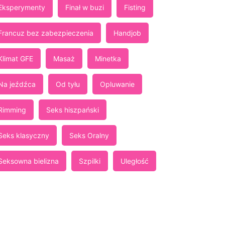
Eksperymenty
Finał w buzi
Fisting
Francuz bez zabezpieczenia
Handjob
Klimat GFE
Masaż
Minetka
Na jeźdźca
Od tyłu
Opluwanie
Rimming
Seks hiszpański
Seks klasyczny
Seks Oralny
Seksowna bielizna
Szpilki
Uległość