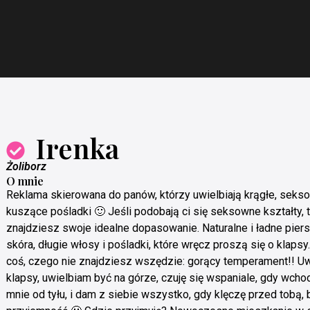
Irenka
Żoliborz
O mnie
Reklama skierowana do panów, którzy uwielbiają krągłe, seks
kuszące pośladki 🙂 Jeśli podobają ci się seksowne kształty, t
znajdziesz swoje idealne dopasowanie. Naturalne i ładne piers
skóra, długie włosy i pośladki, które wręcz proszą się o klapsy
coś, czego nie znajdziesz wszędzie: gorący temperament!! U
klapsy, uwielbiam być na górze, czuję się wspaniale, gdy wch
mnie od tyłu, i dam z siebie wszystko, gdy klęczę przed tobą, 