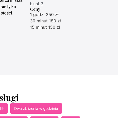
ercu miasta.
biust: 2
się tylko
Ceny
stości.
1 godz. 250 zł
30 minut 180 zł
15 minut 150 zł
sługi
69
Dwa zbliżenia w godzinie