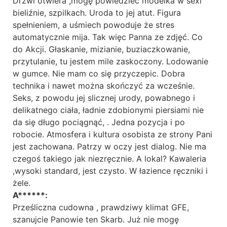
Drzwi otwiera ,mogę powiedzieć modelka w sexi
bieliźnie, szpilkach. Uroda to jej atut. Figura
spełnieniem, a uśmiech powoduje że stres
automatycznie mija. Tak więc Panna ze zdjęć. Co
do Akcji. Głaskanie, mizianie, buziaczkowanie,
przytulanie, tu jestem mile zaskoczony. Lodowanie
w gumce. Nie mam co się przyczepic. Dobra
technika i nawet można skończyć za wcześnie.
Seks, z powodu jej slicznej urody, powabnego i
delikatnego ciała, ładnie zdobionymi piersiami nie
da się długo pociągnąć, . Jedna pozycja i po
robocie. Atmosfera i kultura osobista ze strony Pani
jest zachowana. Patrzy w oczy jest dialog. Nie ma
czegoś takiego jak niezręcznie. A lokal? Kawaleria
,wysoki standard, jest czysto. W łazience ręczniki i
żele.
A******:
Prześliczna cudowna , prawdziwy klimat GFE,
szanujcie Panowie ten Skarb. Już nie mogę