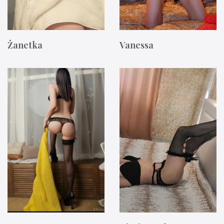
Żanetka
Vanessa