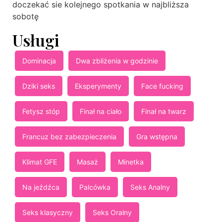
doczekać sie kolejnego spotkania w najbliższa
sobotę
Usługi
Dominacja
Dwa zbliżenia w godzinie
Dziki seks
Eksperymenty
Face fucking
Fetysz stóp
Finał na ciało
Finał na twarz
Francuz bez zabezpieczenia
Gra wstępna
Klimat GFE
Masaż
Minetka
Na jeźdźca
Palcówka
Seks Analny
Seks klasyczny
Seks Oralny