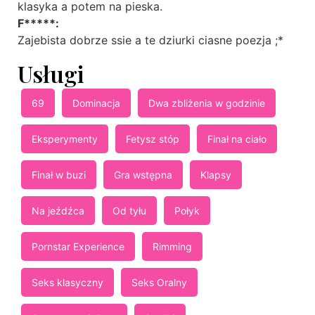
klasyka a potem na pieska.
F*****:
Zajebista dobrze ssie a te dziurki ciasne poezja ;*
Usługi
69
Dominacja
Dwa zbliżenia w godzinie
Eksperymenty
Fetysz stóp
Finał na ciało
Finał w buzi
Gra wstępna
Klapsy
Na jeźdźca
Od tyłu
Połyk
Pornstar Experience
Rimming
Seks klasyczny
Seks Oralny