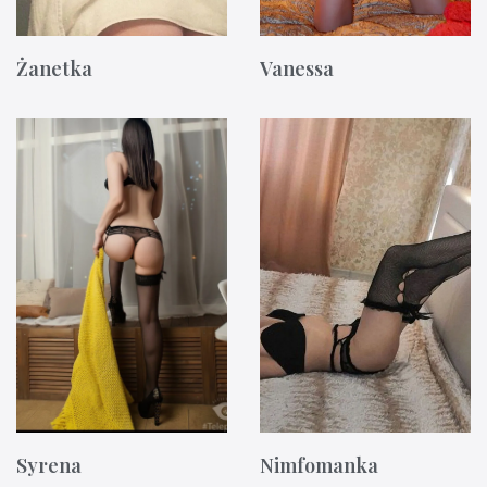
Żanetka
Vanessa
Syrena
Nimfomanka