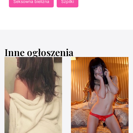
Seksowna bielizna
Szpilki
Inne ogłoszenia