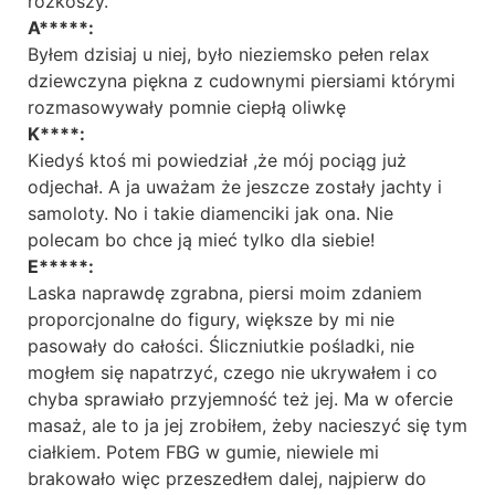
rozkoszy.
A*****:
Byłem dzisiaj u niej, było nieziemsko pełen relax
dziewczyna piękna z cudownymi piersiami którymi
rozmasowywały pomnie ciepłą oliwkę
K****:
Kiedyś ktoś mi powiedział ,że mój pociąg już
odjechał. A ja uważam że jeszcze zostały jachty i
samoloty. No i takie diamenciki jak ona. Nie
polecam bo chce ją mieć tylko dla siebie!
E*****:
Laska naprawdę zgrabna, piersi moim zdaniem
proporcjonalne do figury, większe by mi nie
pasowały do całości. Śliczniutkie pośladki, nie
mogłem się napatrzyć, czego nie ukrywałem i co
chyba sprawiało przyjemność też jej. Ma w ofercie
masaż, ale to ja jej zrobiłem, żeby nacieszyć się tym
ciałkiem. Potem FBG w gumie, niewiele mi
brakowało więc przeszedłem dalej, najpierw do