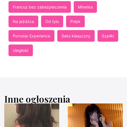
Francuz bez zabezpieczenia
Minetka
Na jeźdźca
Od tyłu
Połyk
Pornstar Experience
Seks klasyczny
Szpilki
Uległość
Inne ogłoszenia