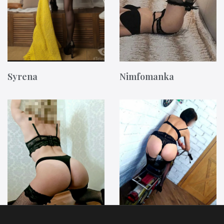
Syrena
Nimfomanka