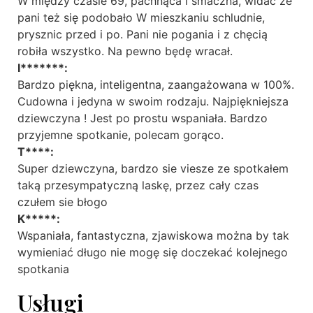
W między czasie 69, pachnąca i smaczna, widać że
pani też się podobało W mieszkaniu schludnie,
prysznic przed i po. Pani nie pogania i z chęcią
robiła wszystko. Na pewno będę wracał.
I*******:
Bardzo piękna, inteligentna, zaangażowana w 100%.
Cudowna i jedyna w swoim rodzaju. Najpiękniejsza
dziewczyna ! Jest po prostu wspaniała. Bardzo
przyjemne spotkanie, polecam gorąco.
T****:
Super dziewczyna, bardzo sie viesze ze spotkałem
taką przesympatyczną laskę, przez cały czas
czułem sie błogo
K*****:
Wspaniała, fantastyczna, zjawiskowa można by tak
wymieniać długo nie mogę się doczekać kolejnego
spotkania
Usługi