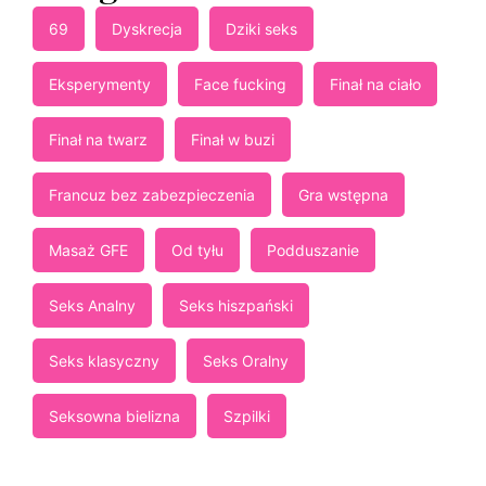
69
Dyskrecja
Dziki seks
Eksperymenty
Face fucking
Finał na ciało
Finał na twarz
Finał w buzi
Francuz bez zabezpieczenia
Gra wstępna
Masaż GFE
Od tyłu
Podduszanie
Seks Analny
Seks hiszpański
Seks klasyczny
Seks Oralny
Seksowna bielizna
Szpilki