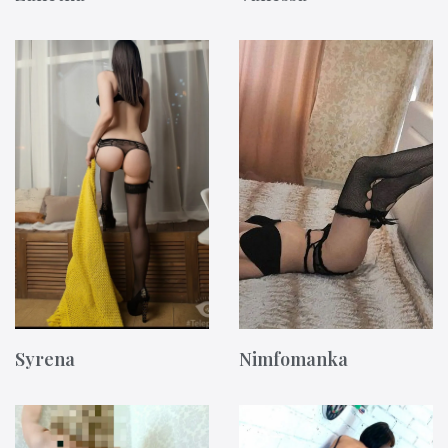
Syrena
Nimfomanka