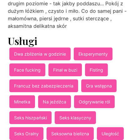
drugim poziomie - tak jakby poddaszu... Pokój z
dużym łóżkiem , czysto i miło. Co do samej pani -
małomówna, piersi jędrne , sutki sterczące ,
aksamitna delikatna skór
Usługi
Dwa zbliżenia w godzinie
Eksperymenty
Face fucking
Finał w buzi
Fisting
Francuz bez zabezpieczenia
Gra wstępna
Minetka
Na jeźdźca
Odgrywanie ról
Seks hiszpański
Seks klasyczny
Seks Oralny
Seksowna bielizna
Uległość