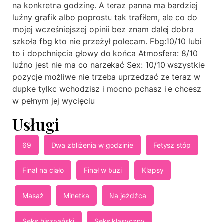
na konkretna godzinę. A teraz panna ma bardziej
luźny grafik albo poprostu tak trafiłem, ale co do
mojej wcześniejszej opinii bez znam dalej dobra
szkoła fbg kto nie przeżył polecam. Fbg:10/10 lubi
to i dopchnięcia głowy do końca Atmosfera: 8/10
luźno jest nie ma co narzekać Sex: 10/10 wszystkie
pozycje możliwe nie trzeba uprzedzać ze teraz w
dupke tylko wchodzisz i mocno pchasz ile chcesz
w pełnym jej wycięciu
Usługi
69
Dwa zbliżenia w godzinie
Fetysz stóp
Finał na ciało
Finał w buzi
Klapsy
Masaż
Minetka
Na jeźdźca
Seks hiszpański
Seks klasyczny