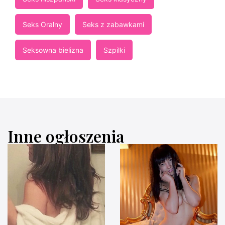
Seks Oralny
Seks z zabawkami
Seksowna bielizna
Szpilki
Inne ogłoszenia