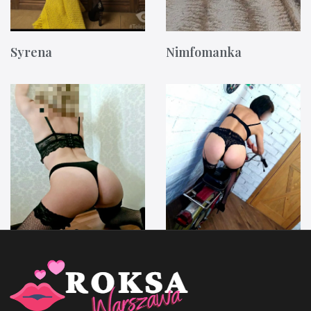
Syrena
Nimfomanka
Anna Ford
Irenka