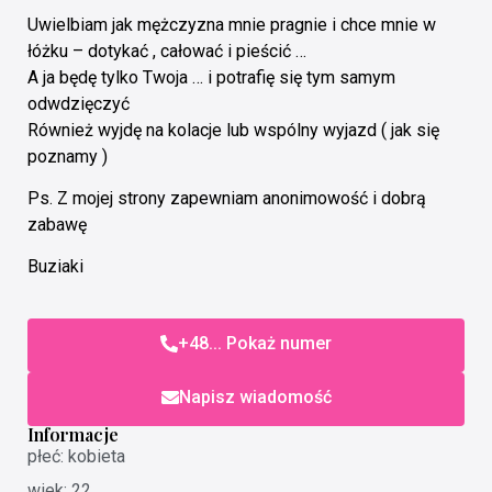
Uwielbiam jak mężczyzna mnie pragnie i chce mnie w
łóżku – dotykać , całować i pieścić …
A ja będę tylko Twoja … i potrafię się tym samym
odwdzięczyć
Również wyjdę na kolacje lub wspólny wyjazd ( jak się
poznamy )
Ps. Z mojej strony zapewniam anonimowość i dobrą
zabawę
Buziaki
+48... Pokaż numer
Napisz wiadomość
Informacje
płeć: kobieta
wiek: 22