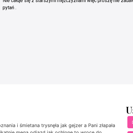
Nie całuje się z starszymi mężczyznami więc proszę nie zada
pytań .
U
ania i śmietana trysnęła jak gejzer a Pani złapała
ikatnie mega odjazd jak ochlone to wroce do