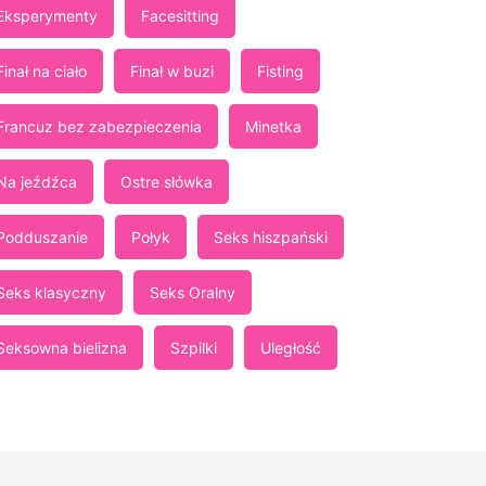
Eksperymenty
Facesitting
Finał na ciało
Finał w buzi
Fisting
Francuz bez zabezpieczenia
Minetka
Na jeźdźca
Ostre słówka
Podduszanie
Połyk
Seks hiszpański
Seks klasyczny
Seks Oralny
Seksowna bielizna
Szpilki
Uległość