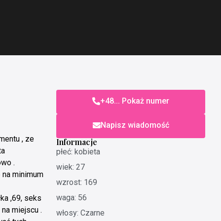
+48... Pokaż numer
Napisz wiadomość
mentu , ze
Informacje
ta
płeć: kobieta
wo .
wiek: 27
ie na minimum
wzrost: 169
waga: 56
ka ,69, seks
na miejscu .
włosy: Czarne