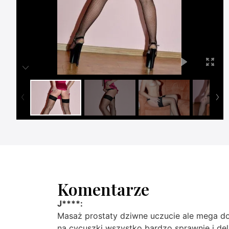
Komentarze
J****:
Masaż prostaty dziwne uczucie ale mega dozn
na cycuszki wszystko bardzo sprawnie i del