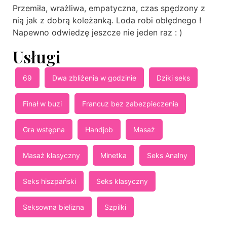
Przemiła, wrażliwa, empatyczna, czas spędzony z
nią jak z dobrą koleżanką. Loda robi obłędnego !
Napewno odwiedzę jeszcze nie jeden raz : )
Usługi
69
Dwa zbliżenia w godzinie
Dziki seks
Finał w buzi
Francuz bez zabezpieczenia
Gra wstępna
Handjob
Masaż
Masaż klasyczny
Minetka
Seks Analny
Seks hiszpański
Seks klasyczny
Seksowna bielizna
Szpilki