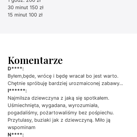
30 minut 150 zł
15 minut 100 zł
Komentarze
D****:
Byłem,będe, wrócę i będę wracał bo jest warto.
Chętnie spróbuję bardziej urozmaiconej zabawy...
I******:
Najmilsza dziewczyna z jaką się spotkałem.
Uśmiechnięta, wygadana, wyrozumiała,
pogadaliśmy, pożartowaliśmy bez pośpiechu.
Przytulasy, buziaki jak z dziewczyną. Miło ją
wspominam
N****: