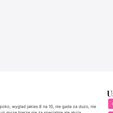
U
poko, wyglad jakies 8 na 10, nie gada za duzo, nie
zi moze bierze nie za specjalnie ale akcja