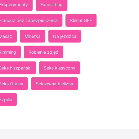
Eksperymenty
Facesitting
Francuz bez zabezpieczenia
Klimat GFE
Masaż
Minetka
Na jeźdźca
Rimming
Robienie zdjęć
Seks hiszpański
Seks klasyczny
Seks Oralny
Seksowna bielizna
Szpilki