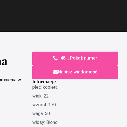
na
+48... Pokaż numer
Napisz wiadomość
omnienia w
Informacje
płeć: kobieta
wiek: 22
wzrost: 170
waga: 50
włosy: Blond