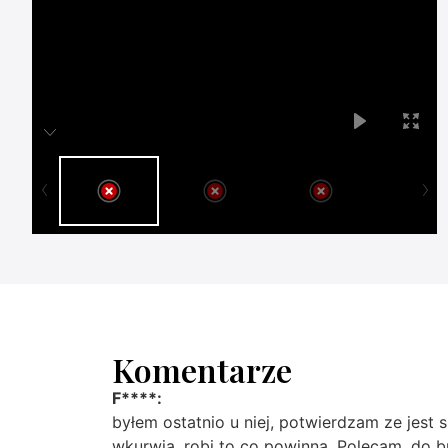
Komentarze
F****:
byłem ostatnio u niej, potwierdzam ze jest s
wkurwia, robi to co powinna. Polecam, do bu