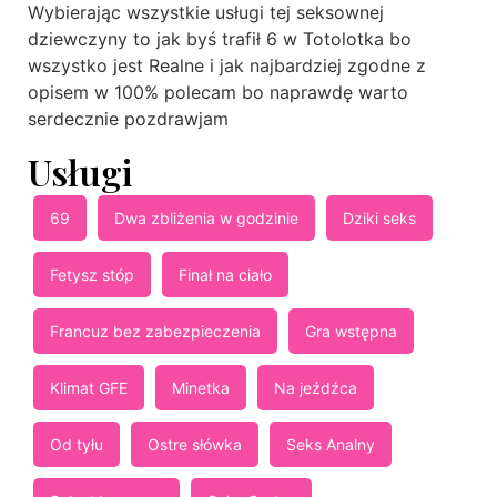
Wybierając wszystkie usługi tej seksownej
dziewczyny to jak byś trafił 6 w Totolotka bo
wszystko jest Realne i jak najbardziej zgodne z
opisem w 100% polecam bo naprawdę warto
serdecznie pozdrawjam
Usługi
69
Dwa zbliżenia w godzinie
Dziki seks
Fetysz stóp
Finał na ciało
Francuz bez zabezpieczenia
Gra wstępna
Klimat GFE
Minetka
Na jeźdźca
Od tyłu
Ostre słówka
Seks Analny