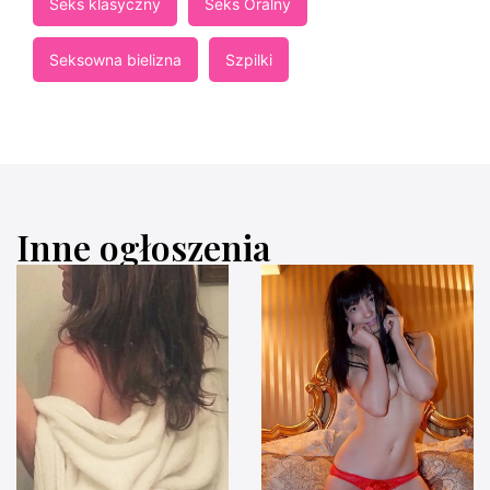
Seks klasyczny
Seks Oralny
Seksowna bielizna
Szpilki
Inne ogłoszenia