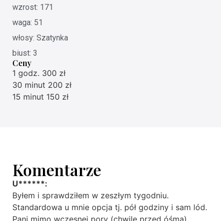
wzrost: 171
waga: 51
włosy: Szatynka
biust: 3
Ceny
1 godz. 300 zł
30 minut 200 zł
15 minut 150 zł
Komentarze
U******:
Byłem i sprawdziłem w zeszłym tygodniu.
Standardowa u mnie opcja tj. pół godziny i sam lód.
Pani mimo wczesnej pory (chwilę przed óśmą)