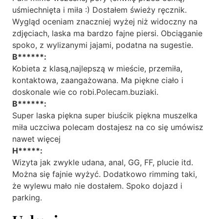
uśmiechnięta i miła :) Dostałem świeży ręcznik.
Wygląd oceniam znaczniej wyżej niż widoczny na
zdjęciach, laska ma bardzo fajne piersi. Obciąganie
spoko, z wylizanymi jajami, podatna na sugestie.
B******:
Kobieta z klasą,najlepszą w mieście, przemiła,
kontaktowa, zaangażowana. Ma piękne ciało i
doskonale wie co robi.Polecam.buziaki.
B******:
Super laska piękna super biuścik piękna muszelka
miła uczciwa polecam dostajesz na co się umówisz
nawet więcej
H*****:
Wizyta jak zwykle udana, anal, GG, FF, plucie itd.
Można się fajnie wyżyć. Dodatkowo rimming taki,
że wylewu mało nie dostałem. Spoko dojazd i
parking.