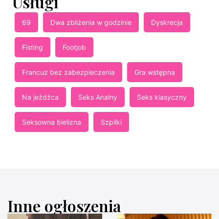
Usługi
69
Dwa zbliżenia w godzinie
Dyskrecja
Fisting
Footjob
Francuz bez zabezpieczenia
Gra wstępna
Na jeźdźca
Seks Analny
Seks klasyczny
Seksowna bielizna
Szpilki
Inne ogłoszenia