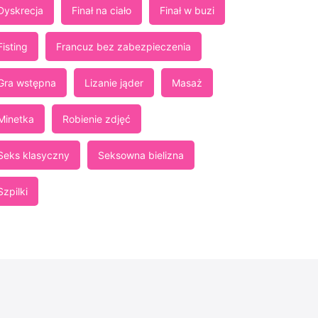
Dyskrecja
Finał na ciało
Finał w buzi
Fisting
Francuz bez zabezpieczenia
Gra wstępna
Lizanie jąder
Masaż
Minetka
Robienie zdjęć
Seks klasyczny
Seksowna bielizna
Szpilki