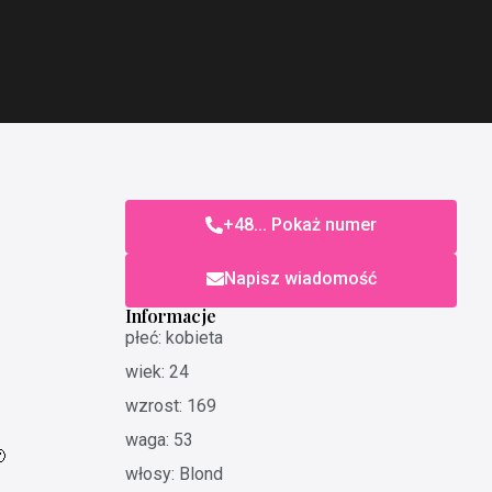
+48... Pokaż numer
Napisz wiadomość
Informacje
płeć: kobieta
wiek: 24
wzrost: 169
waga: 53

włosy: Blond