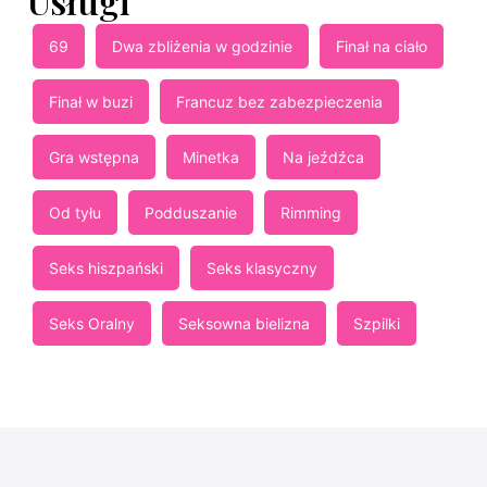
Usługi
69
Dwa zbliżenia w godzinie
Finał na ciało
Finał w buzi
Francuz bez zabezpieczenia
Gra wstępna
Minetka
Na jeźdźca
Od tyłu
Podduszanie
Rimming
Seks hiszpański
Seks klasyczny
Seks Oralny
Seksowna bielizna
Szpilki