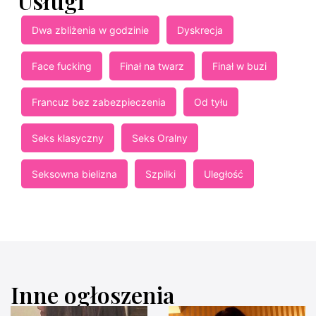
Usługi
Dwa zbliżenia w godzinie
Dyskrecja
Face fucking
Finał na twarz
Finał w buzi
Francuz bez zabezpieczenia
Od tyłu
Seks klasyczny
Seks Oralny
Seksowna bielizna
Szpilki
Uległość
Inne ogłoszenia