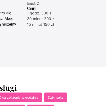
biust: 2
Ceny
czy się
1 godz. 300 zł
sz. Moja
30 minut 200 zł
órą możemy
15 minut 150 zł
sługi
Dwa zbliżenia w godzinie
Dziki seks