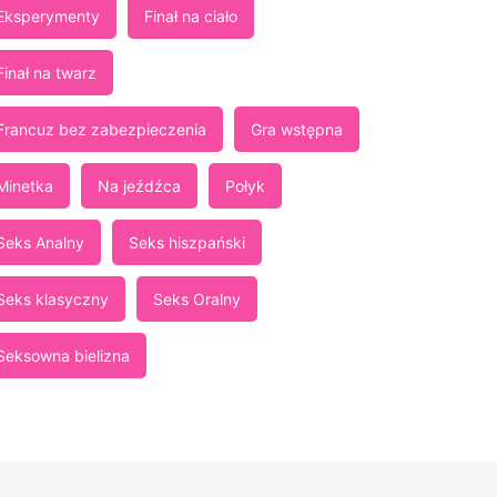
Eksperymenty
Finał na ciało
Finał na twarz
Francuz bez zabezpieczenia
Gra wstępna
Minetka
Na jeźdźca
Połyk
Seks Analny
Seks hiszpański
Seks klasyczny
Seks Oralny
Seksowna bielizna