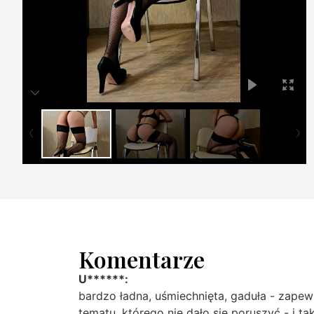
Komentarze
U******:
bardzo ładna, uśmiechnięta, gaduła - zapew
tematu, którego nie dało się poruszyć - i ta