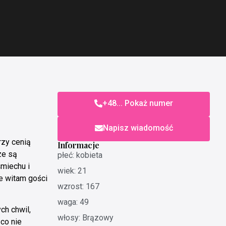
+48... Pokaż numer
Napisz wiadomość
rzy cenią
Informacje
ze są
płeć: kobieta
miechu i
wiek: 21
e witam gości
wzrost: 167
waga: 49
h chwil,
włosy: Brązowy
 co nie