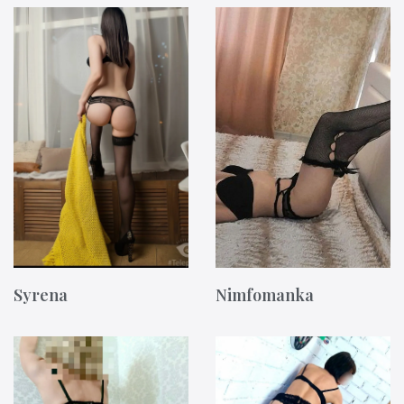
Syrena
Nimfomanka