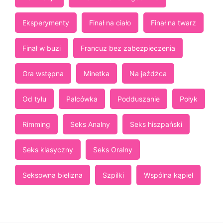
Eksperymenty
Finał na ciało
Finał na twarz
Finał w buzi
Francuz bez zabezpieczenia
Gra wstępna
Minetka
Na jeźdźca
Od tyłu
Palcówka
Podduszanie
Połyk
Rimming
Seks Analny
Seks hiszpański
Seks klasyczny
Seks Oralny
Seksowna bielizna
Szpilki
Wspólna kąpiel