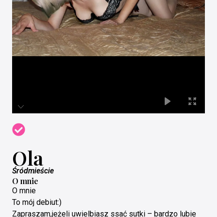
Ola
Śródmieście
O mnie
O mnie
To mój debiut:)
Zapraszam,jeżeli uwielbiasz ssać sutki – bardzo lubie