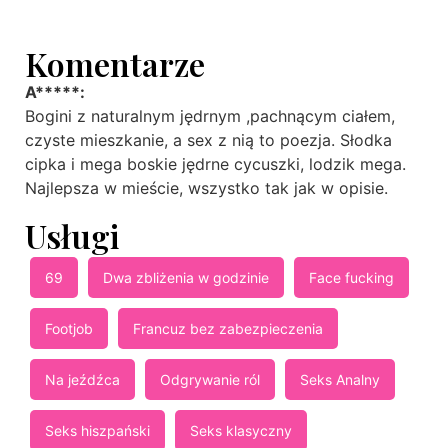
Komentarze
A*****:
Bogini z naturalnym jędrnym ,pachnącym ciałem,
czyste mieszkanie, a sex z nią to poezja. Słodka
cipka i mega boskie jędrne cycuszki, lodzik mega.
Najlepsza w mieście, wszystko tak jak w opisie.
Usługi
69
Dwa zbliżenia w godzinie
Face fucking
Footjob
Francuz bez zabezpieczenia
Na jeźdźca
Odgrywanie ról
Seks Analny
Seks hiszpański
Seks klasyczny