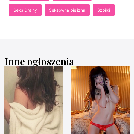
Seks Oralny
Seksowna bielizna
Szpilki
Inne ogłoszenia