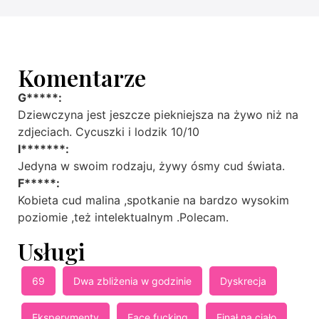
Komentarze
G*****:
Dziewczyna jest jeszcze piekniejsza na żywo niż na
zdjeciach. Cycuszki i lodzik 10/10
I*******:
Jedyna w swoim rodzaju, żywy ósmy cud świata.
F*****:
Kobieta cud malina ,spotkanie na bardzo wysokim
poziomie ,też intelektualnym .Polecam.
Usługi
69
Dwa zbliżenia w godzinie
Dyskrecja
Eksperymenty
Face fucking
Finał na ciało