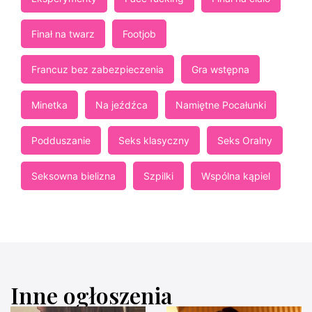
Finał na twarz
Footjob
Francuz bez zabezpieczenia
Gra wstępna
Minetka
Na jeźdźca
Namiętne Pocałunki
Podduszanie
Seks klasyczny
Seks Oralny
Seksowna bielizna
Szpilki
Wspólna kąpiel
Inne ogłoszenia