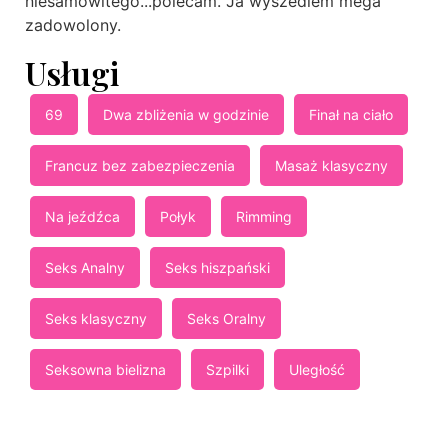
niesamowitego...polecam. Ja wyszedlem mega
zadowolony.
Usługi
69
Dwa zbliżenia w godzinie
Finał na ciało
Francuz bez zabezpieczenia
Masaż klasyczny
Na jeźdźca
Połyk
Rimming
Seks Analny
Seks hiszpański
Seks klasyczny
Seks Oralny
Seksowna bielizna
Szpilki
Uległość