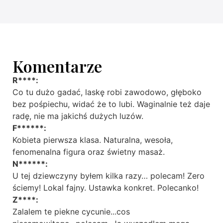
Komentarze
R****:
Co tu dużo gadać, laskę robi zawodowo, głęboko
bez pośpiechu, widać że to lubi. Waginalnie też daje
radę, nie ma jakichś dużych luzów.
F******:
Kobieta pierwsza klasa. Naturalna, wesoła,
fenomenalna figura oraz świetny masaż.
N******:
U tej dziewczyny byłem kilka razy… polecam! Zero
ściemy! Lokal fajny. Ustawka konkret. Polecanko!
Z****:
Zalalem te piekne cycunie...cos