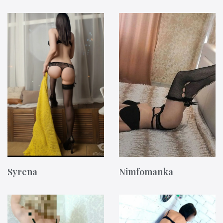
Syrena
Nimfomanka