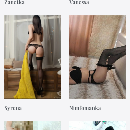
Żanetka
Vanessa
Syrena
Nimfomanka