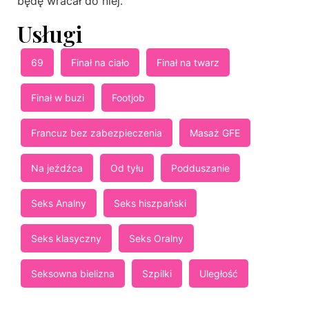
będę wracał do niej.
Usługi
69
Finał na ciało
Finał na twarz
Finał w buzi
Footjob
Francuz bez zabezpieczenia
Masaż GFE
Na jeźdźca
Od tyłu
Podduszanie
Seks Analny
Seks hiszpański
Seks klasyczny
Seks Oralny
Seksowna bielizna
Szpilki
Uległość