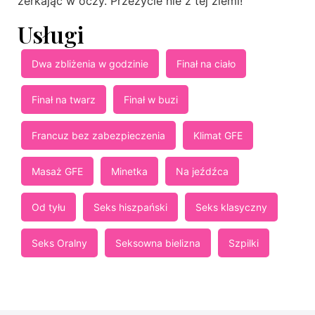
zerkając w oczy. Przeżycie nie z tej ziemi!
Usługi
Dwa zbliżenia w godzinie
Finał na ciało
Finał na twarz
Finał w buzi
Francuz bez zabezpieczenia
Klimat GFE
Masaż GFE
Minetka
Na jeźdźca
Od tyłu
Seks hiszpański
Seks klasyczny
Seks Oralny
Seksowna bielizna
Szpilki