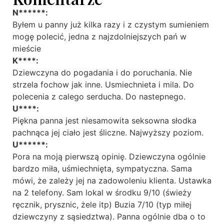
N******:
Byłem u panny już kilka razy i z czystym sumieniem
mogę polecić, jedna z najzdolniejszych pań w
mieście
K****:
Dziewczyna do pogadania i do poruchania. Nie
strzela fochow jak inne. Usmiechnieta i mila. Do
polecenia z calego serducha. Do nastepnego.
U****:
Piękna panna jest niesamowita seksowna słodka
pachnąca jej ciało jest śliczne. Najwyższy poziom.
U******:
Pora na moją pierwszą opinię. Dziewczyna ogólnie
bardzo miła, uśmiechnięta, sympatyczna. Sama
mówi, że zależy jej na zadowoleniu klienta. Ustawka
na 2 telefony. Sam lokal w środku 9/10 (świeży
ręcznik, prysznic, żele itp) Buzia 7/10 (typ miłej
dziewczyny z sąsiedztwa). Panna ogólnie dba o to