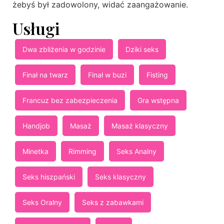
żebyś był zadowolony, widać zaangażowanie.
Usługi
Dwa zbliżenia w godzinie
Dziki seks
Finał na twarz
Finał w buzi
Fisting
Francuz bez zabezpieczenia
Gra wstępna
Handjob
Masaż
Masaż klasyczny
Minetka
Rimming
Seks Analny
Seks hiszpański
Seks klasyczny
Seks Oralny
Seks z zabawkami