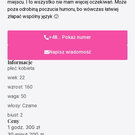
miejscu. I to wszystko nie mam więcej oczekiwań. Może
poza odrobiną poczucia humoru, bo wówczas łatwiej
złapać wspólny język 🙂
+48... Pokaż numer
Napisz wiadomość
Informacje
płeć: kobieta
wiek: 22
wzrost: 160
waga: 50
włosy: Czarne
biust: 2
Ceny
1 godz. 300 zł
30 minut 200 zł