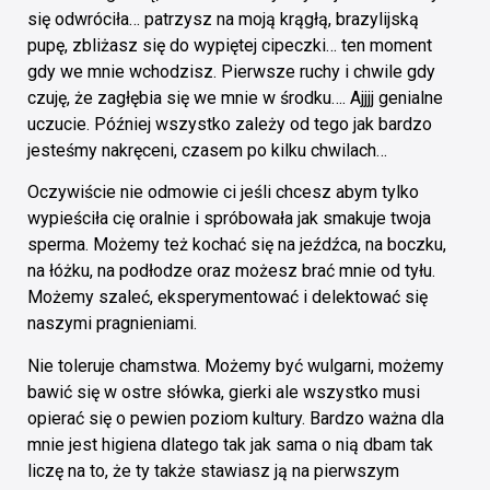
się odwróciła… patrzysz na moją krągłą, brazylijską
pupę, zbliżasz się do wypiętej cipeczki… ten moment
gdy we mnie wchodzisz. Pierwsze ruchy i chwile gdy
czuję, że zagłębia się we mnie w środku…. Ajjjj genialne
uczucie. Później wszystko zależy od tego jak bardzo
jesteśmy nakręceni, czasem po kilku chwilach…
Oczywiście nie odmowie ci jeśli chcesz abym tylko
wypieściła cię oralnie i spróbowała jak smakuje twoja
sperma. Możemy też kochać się na jeźdźca, na boczku,
na łóżku, na podłodze oraz możesz brać mnie od tyłu.
Możemy szaleć, eksperymentować i delektować się
naszymi pragnieniami.
Nie toleruje chamstwa. Możemy być wulgarni, możemy
bawić się w ostre słówka, gierki ale wszystko musi
opierać się o pewien poziom kultury. Bardzo ważna dla
mnie jest higiena dlatego tak jak sama o nią dbam tak
liczę na to, że ty także stawiasz ją na pierwszym