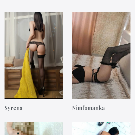
Syrena
Nimfomanka