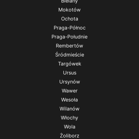
Bielany
Mokotów
Ochota
Praga-Północ
Praga-Południe
Rembertów
Śródmieście
Targówek
Ursus
Ursynów
Wawer
Wesoła
Wilanów
Włochy
Wola
Żoliborz