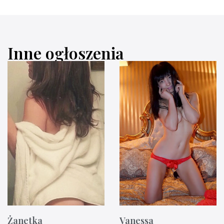
Inne ogłoszenia
Żanetka
Vanessa