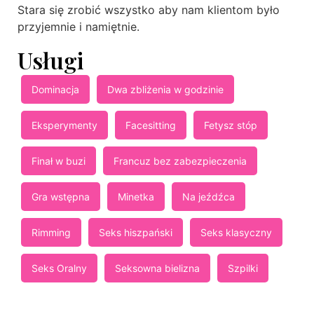
Stara się zrobić wszystko aby nam klientom było
przyjemnie i namiętnie.
Usługi
Dominacja
Dwa zbliżenia w godzinie
Eksperymenty
Facesitting
Fetysz stóp
Finał w buzi
Francuz bez zabezpieczenia
Gra wstępna
Minetka
Na jeźdźca
Rimming
Seks hiszpański
Seks klasyczny
Seks Oralny
Seksowna bielizna
Szpilki